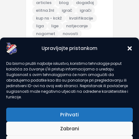
articles
blog
događaj
elitna žnl
igrač
igrači
kup ns - kckž
kvalifikacije
liga
lige
natjecanje
nogomet
novosti
pripreme
Upravljajte pristankom
pripremna utakmica
scores
sezona 2025/26
topic
Da bismo pružili najbolje iskustvo, koristimo tehnologije poput
trening
turnir
u7
u9
kolačića za čuvanje i/ili pristup informacijama o uređaju.
utakmica
članarine
Suglasnost s ovim tehnologijama će nam omogućiti da
obrađujemo podatke kao što su ponašanje pri pregledavanju ili
jedinstveni ID-ovi na ovoj web stranici. Nepristanak ili povlačenje
suglasnosti može negativno utjecati na određene karakteristike i
recent comments
funkcije.
Prihvati
Zabrani