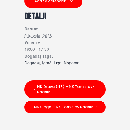
Add to calendar
DETALJI
Datum:
9 travnja, 2023
Vrijeme:
16:00 - 17:30
Događaj Tags:
Događaj
,
Igrač
,
Lige
,
Nogomet
NK Drava (NP) – NK Tomislav-
Radnik
NK Sloga – NK Tomislav Radnik