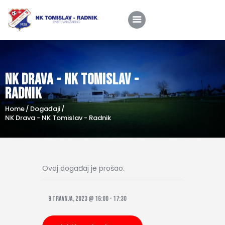
NK Drava - NK Tomislav -
Home
Radnik
O nama
Home
Događaji
Utakmice
NK Drava - NK Tomislav - Radnik
Škola nogometa
Novosti
Ovaj događaj je prošao.
Shop
Kontakt
9 travnja, 2023 @ 16:00
-
17:30