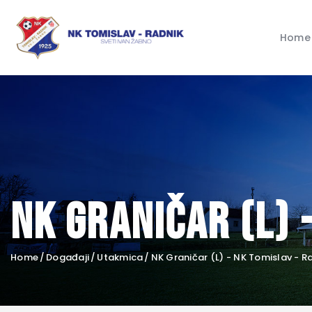
Home
NK Graničar (L) 
Home
Događaji
Utakmica
NK Graničar (L) - NK Tomislav - R