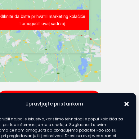
Kliknite da biste prihvatili marketing kolačiće
Kliknite da biste prihvatili marketing kolačiće
i omogućili ovaj sadržaj
i omogućili ovaj sadržaj
NK Bratstvo – NK Tomislav – Radnik
Upravljajte pristankom
ružili najbolje iskustvo, koristimo tehnologije poput kolačića za
ili pristup informacijama o uređaju. Suglasnost s ovim
jama će nam omogućiti da obrađujemo podatke kao što su
pri pregledavanju ili jedinstveni ID-ovi na ovoj web stranici.