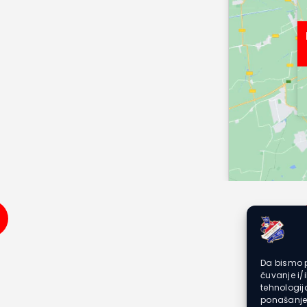
Da bismo p
čuvanje i/
tehnologi
ponašanje 