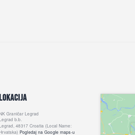
LOKACIJA
NK Graničar Legrad
Legrad b.b.
Legrad
,
48317
Croatia (Local Name:
Hrvatska)
Pogledaj na Google maps-u