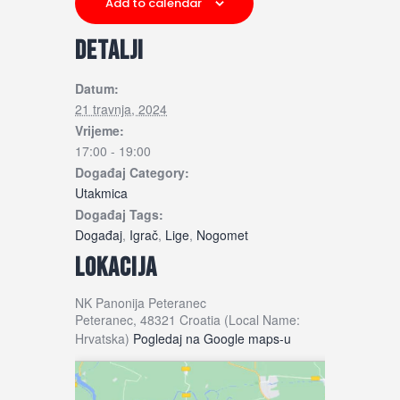
Add to calendar
DETALJI
Datum:
21 travnja, 2024
Vrijeme:
17:00 - 19:00
Događaj Category:
Utakmica
Događaj Tags:
Događaj
,
Igrač
,
Lige
,
Nogomet
LOKACIJA
NK Panonija Peteranec
Peteranec
,
48321
Croatia (Local Name:
Hrvatska)
Pogledaj na Google maps-u