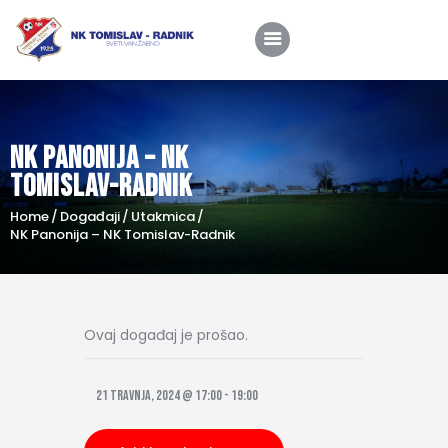
NK Panonija – NK
Home
Tomislav-Radnik
O nama
Home
Događaji
Utakmica
Utakmice
NK Panonija – NK Tomislav-Radnik
Škola nogometa
Novosti
Ovaj događaj je prošao.
Shop
Kontakt
21 travnja, 2024 @ 17:00
-
19:00