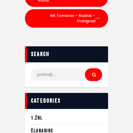
Rudar
NK Tomislav – Radnik –
Starigrad
search
categories
1.ŽNL
ČLANARINE