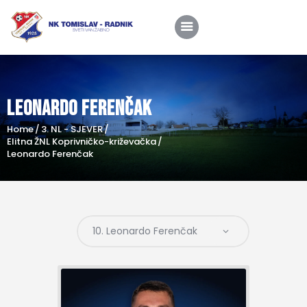
Leonardo Ferenčak
Home
Home
3. NL - SJEVER
O nama
Elitna ŽNL Koprivničko-križevačka
Leonardo Ferenčak
Utakmice
Škola nogometa
Novosti
Shop
Kontakt