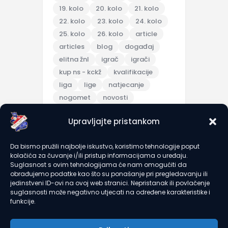
19. kolo
20. kolo
21. kolo
22. kolo
23. kolo
24. kolo
25. kolo
26. kolo
article
articles
blog
događaj
elitna žnl
igrač
igrači
kup ns - kckž
kvalifikacije
liga
lige
natjecanje
nogomet
novosti
pripreme
Upravljajte pristankom
pripremna utakmica
scores
sezona 2025/26
topic
Da bismo pružili najbolje iskustvo, koristimo tehnologije poput
trening
turnir
u7
u9
kolačića za čuvanje i/ili pristup informacijama o uređaju.
utakmica
članarine
Suglasnost s ovim tehnologijama će nam omogućiti da
obrađujemo podatke kao što su ponašanje pri pregledavanju ili
jedinstveni ID-ovi na ovoj web stranici. Nepristanak ili povlačenje
suglasnosti može negativno utjecati na određene karakteristike i
recent comments
funkcije.