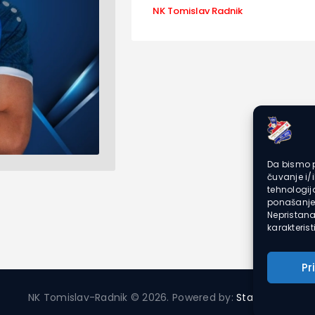
NK Tomislav Radnik
Da bismo p
čuvanje i/
tehnologi
ponašanje 
Nepristana
karakteristi
Pr
NK Tomislav-Radnik © 2026. Powered by:
Starlight2
.