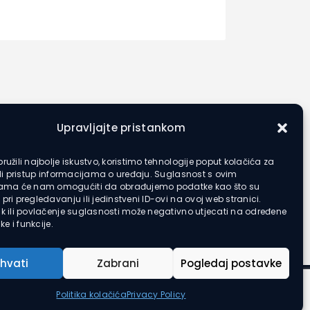
Upravljajte pristankom
ružili najbolje iskustvo, koristimo tehnologije poput kolačića za
ili pristup informacijama o uređaju. Suglasnost s ovim
jama će nam omogućiti da obrađujemo podatke kao što su
pri pregledavanju ili jedinstveni ID-ovi na ovoj web stranici.
k ili povlačenje suglasnosti može negativno utjecati na određene
ke i funkcije.
ihvati
Zabrani
Pogledaj postavke
Politika kolačića
Privacy Policy