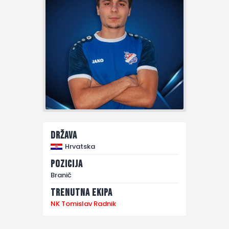
Država
Hrvatska
Pozicija
Branič
Trenutna ekipa
NK Tomislav Radnik