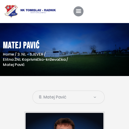
Matej Pavić
Home
Home
3. NL - SJEVER
O nama
Elitna ŽNL Koprivničko-križevačka
Matej Pavić
Utakmice
Škola nogometa
Novosti
Shop
Kontakt