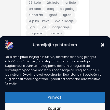
25. kolo
26. kolo
article
articles
blog
događaj
elitna žnl
igrač
igrači
kup ns - kckž
kvalifikacije
liga
lige
natjecanje
nogomet
novosti
pripreme
Upravljajte pristankom
pripremna utakmica
scores
sezona 2025/26
topic
Da bismo pružili najbolje iskustvo, koristimo tehnologije poput
trening
turnir
u7
u9
kolačića za čuvanje i/ili pristup informacijama o uređaju.
utakmica
članarine
Suglasnost s ovim tehnologijama će nam omogućiti da
obrađujemo podatke kao što su ponašanje pri pregledavanju ili
jedinstveni ID-ovi na ovoj web stranici. Nepristanak ili povlačenje
suglasnosti može negativno utjecati na određene karakteristike i
recent comments
funkcije.
Prihvati
Zabrani