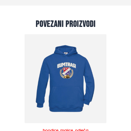
Povezani proizvodi
hoodice
,
majice
,
odjeća