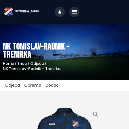
NK Tomislav-Radnik –
Home
Trenirka
O nama
Home
Shop
Odjeća
Utakmice
NK Tomislav-Radnik – Trenirka
Škola nogometa
Odjeća
Oprema
Dodaci
Novosti
Shop
Kontakt