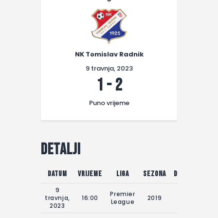
NK Tomislav Radnik
9 travnja, 2023
1
-
2
Puno vrijeme
Detalji
Datum
Vrijeme
Liga
Sezona
Dan utakmice
9
Premier
travnja,
16:00
2019
08.04.2023
League
2023