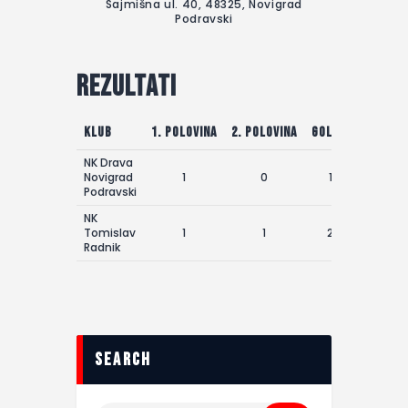
Sajmišna ul. 40, 48325, Novigrad
Podravski
Rezultati
Klub
1. polovina
2. polovina
Golovi
NK Drava
Novigrad
1
0
1
Podravski
NK
Tomislav
1
1
2
Radnik
search