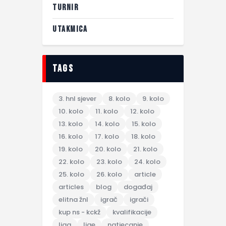
TURNIR
UTAKMICA
tags
3. hnl sjever
8. kolo
9. kolo
10. kolo
11. kolo
12. kolo
13. kolo
14. kolo
15. kolo
16. kolo
17. kolo
18. kolo
19. kolo
20. kolo
21. kolo
22. kolo
23. kolo
24. kolo
25. kolo
26. kolo
article
articles
blog
događaj
elitna žnl
igrač
igrači
kup ns - kckž
kvalifikacije
liga
lige
natjecanje