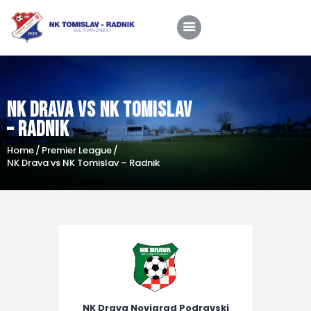
NK Drava vs NK Tomislav
Home
– Radnik
O nama
Home
Premier League
Utakmice
NK Drava vs NK Tomislav – Radnik
Škola nogometa
Novosti
Shop
Kontakt
NK Drava Novigrad Podravski