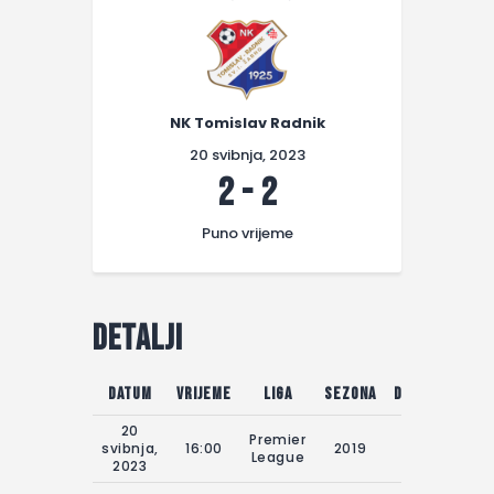
NK Tomislav Radnik
20 svibnja, 2023
2
-
2
Puno vrijeme
Detalji
Datum
Vrijeme
Liga
Sezona
Dan utakmice
20
Premier
svibnja,
16:00
2019
20.05.2023
League
2023