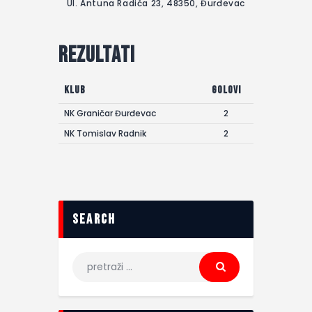
Ul. Antuna Radića 23, 48350, Đurđevac
Rezultati
Klub
Golovi
NK Graničar Đurđevac
2
NK Tomislav Radnik
2
search