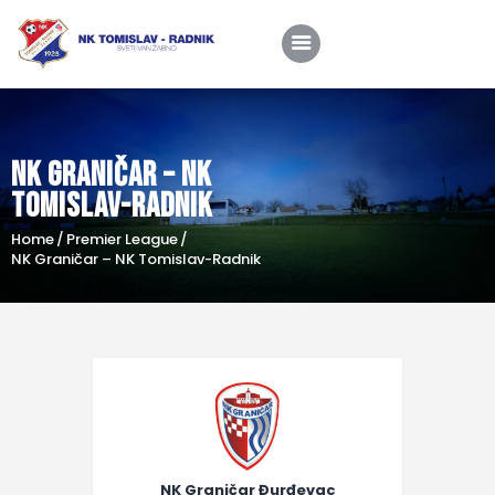
NK Graničar – NK
Home
Tomislav-Radnik
O nama
Home
Premier League
Utakmice
NK Graničar – NK Tomislav-Radnik
Škola nogometa
Novosti
Shop
Kontakt
NK Graničar Đurđevac