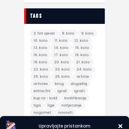
tags
3. hnl sjever
8. kolo
9. kolo
10. kolo
11. kolo
12. kolo
13. kolo
14. kolo
15. kolo
16. kolo
17. kolo
18. kolo
19. kolo
20. kolo
21. kolo
22. kolo
23. kolo
24. kolo
25. kolo
26. kolo
article
articles
blog
događaj
elitna žnl
igrač
igrači
kup ns - kckž
kvalifikacije
liga
lige
natjecanje
nogomet
novosti
pripreme
Upravljajte pristankom
pripremna utakmica
scores