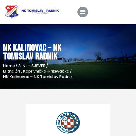
NK Kalinovac – NK
Home
Tomislav Radnik
O nama
Home
3. NL - SJEVER
Utakmice
Elitna ŽNL Koprivničko-križevačka
NK Kalinovac – NK Tomislav Radnik
Škola nogometa
Novosti
Shop
Kontakt