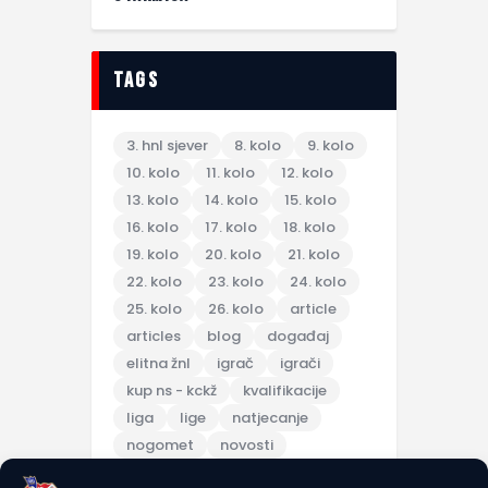
tags
3. hnl sjever
8. kolo
9. kolo
10. kolo
11. kolo
12. kolo
13. kolo
14. kolo
15. kolo
16. kolo
17. kolo
18. kolo
19. kolo
20. kolo
21. kolo
22. kolo
23. kolo
24. kolo
25. kolo
26. kolo
article
articles
blog
događaj
elitna žnl
igrač
igrači
kup ns - kckž
kvalifikacije
liga
lige
natjecanje
nogomet
novosti
pripreme