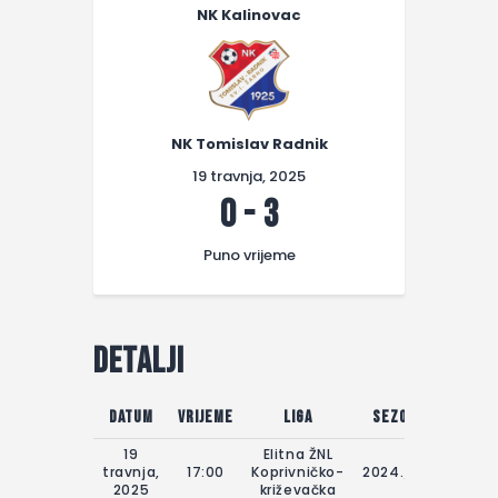
NK Kalinovac
NK Tomislav Radnik
19 travnja, 2025
0
-
3
Puno vrijeme
Detalji
Datum
Vrijeme
Liga
Sezona
Dan u
19
Elitna ŽNL
travnja,
17:00
Koprivničko-
2024./25.
19.04
2025
križevačka