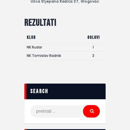
Ulica Stjepana Radića 37, Glogovac
Rezultati
Klub
Golovi
NK Rudar
1
NK Tomislav Radnik
3
search