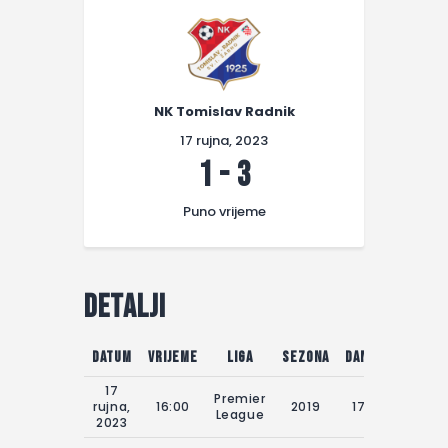
NK Tomislav Radnik
17 rujna, 2023
1
-
3
Puno vrijeme
Detalji
Datum
Vrijeme
Liga
Sezona
Dan utakmice
17
Premier
rujna,
16:00
2019
17.09.2023.
League
2023