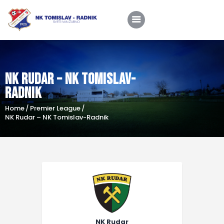
NK Rudar – NK Tomislav-
Home
Radnik
O nama
Home
Premier League
Utakmice
NK Rudar – NK Tomislav-Radnik
Škola nogometa
Novosti
Shop
Kontakt
NK Rudar