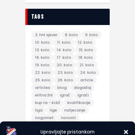
tags
3. hnl sjever
8. kolo
9. kolo
10. kolo
11. kolo
12. kolo
13. kolo
14. kolo
15. kolo
16. kolo
17. kolo
18. kolo
19. kolo
20. kolo
21. kolo
22. kolo
23. kolo
24. kolo
25. kolo
26. kolo
article
articles
blog
događaj
elitna žnl
igrač
igrači
kup ns - kckž
kvalifikacije
liga
lige
natjecanje
nogomet
novosti
pripreme
Upravljajte pristankom
pripremna utakmica
scores