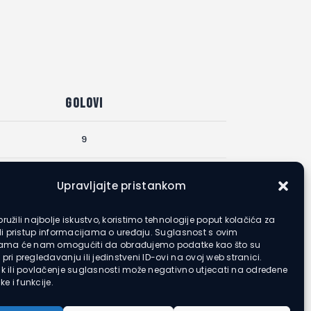
Golovi
9
1
Upravljajte pristankom
ružili najbolje iskustvo, koristimo tehnologije poput kolačića za
ili pristup informacijama o uređaju. Suglasnost s ovim
jama će nam omogućiti da obrađujemo podatke kao što su
pri pregledavanju ili jedinstveni ID-ovi na ovoj web stranici.
k ili povlačenje suglasnosti može negativno utjecati na određene
ke i funkcije.