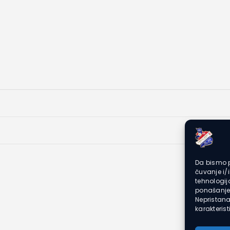
Da bismo p
čuvanje i/
tehnologi
ponašanje 
Nepristana
karakteristi