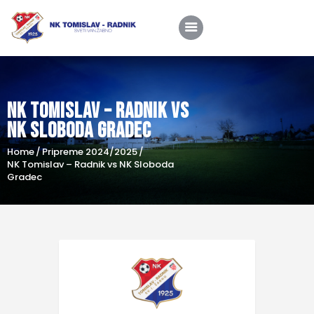
NK Tomislav – Radnik vs
Home
NK Sloboda Gradec
O nama
Home
Pripreme 2024/2025
Utakmice
NK Tomislav – Radnik vs NK Sloboda
Gradec
Škola nogometa
Novosti
Shop
Kontakt