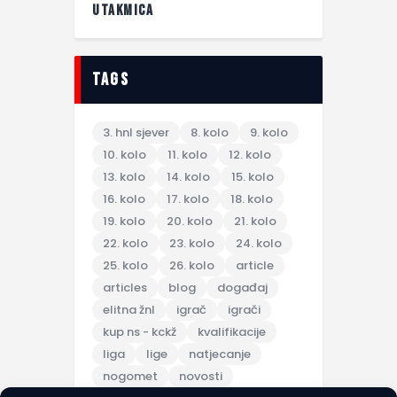
UTAKMICA
tags
3. hnl sjever
8. kolo
9. kolo
10. kolo
11. kolo
12. kolo
13. kolo
14. kolo
15. kolo
16. kolo
17. kolo
18. kolo
19. kolo
20. kolo
21. kolo
22. kolo
23. kolo
24. kolo
25. kolo
26. kolo
article
articles
blog
događaj
elitna žnl
igrač
igrači
kup ns - kckž
kvalifikacije
liga
lige
natjecanje
nogomet
novosti