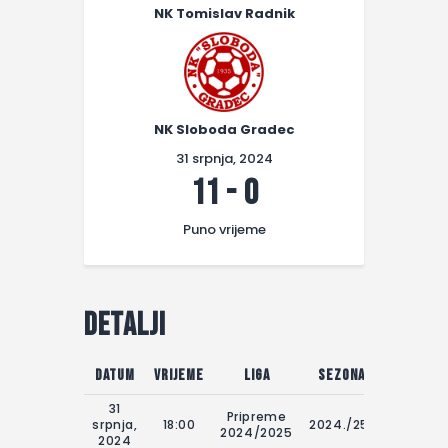
NK Tomislav Radnik
NK Sloboda Gradec
31 srpnja, 2024
11
-
0
Puno vrijeme
Detalji
Datum
Vrijeme
Liga
Sezona
Dan utak
31
Pripreme
srpnja,
18:00
2024./25.
31.07.2
2024/2025
2024