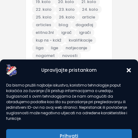
19. kolo
20. kolo
21. kolo
22. kolo
23. kolo
24. kolo
25. kolo
26. kolo
article
articles
blog
događaj
elitna žnl
igrač
igrači
kup ns - kckž
kvalifikacije
liga
lige
natjecanje
nogomet
novosti
pripreme
Upravljajte pristankom
pripremna utakmica
scores
sezona 2025/26
topic
Da bismo pružili najbolje iskustvo, koristimo tehnologije poput
trening
turnir
u7
u9
kolačića za čuvanje i/ili pristup informacijama o uređaju.
utakmica
članarine
Suglasnost s ovim tehnologijama će nam omogućiti da
obrađujemo podatke kao što su ponašanje pri pregledavanju ili
jedinstveni ID-ovi na ovoj web stranici. Nepristanak ili povlačenje
suglasnosti može negativno utjecati na određene karakteristike i
recent comments
funkcije.
Prihvati