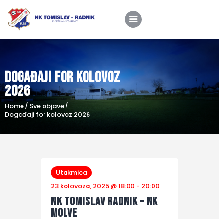
Događaji for kolovoz
Home
2026
O nama
Home
Sve objave
Utakmice
Događaji for kolovoz 2026
Škola nogometa
Novosti
Shop
Utakmica
23 kolovoza, 2025 @ 18:00
-
20:00
Kontakt
NK Tomislav Radnik – NK
Molve