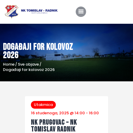
Događaji for kolovoz
Home
2026
O nama
Home
Sve objave
Utakmice
Događaji for kolovoz 2026
Škola nogometa
Novosti
Shop
Utakmica
16 studenoga, 2025 @ 14:00
-
16:00
Kontakt
NK Prugovac – NK
Tomislav Radnik