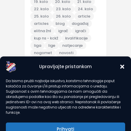
19. kolo
20. kolo
21. kolo
22. kolo
23. kolo
24. kolo
25. kolo
26. kolo
article
articles
blog
događaj
elitna žnl
igrač
igrači
kup ns - kckž
kvalifikacije
liga
lige
natjecanje
nogomet
novosti
pripreme
Upravljajte pristankom
pripremna utakmica
scores
sezona 2025/26
topic
Da bismo pružili najbolje iskustvo, koristimo tehnologije poput
trening
turnir
u7
u9
kolačića za čuvanje i/ili pristup informacijama o uređaju.
utakmica
članarine
Suglasnost s ovim tehnologijama će nam omogućiti da
obrađujemo podatke kao što su ponašanje pri pregledavanju ili
jedinstveni ID-ovi na ovoj web stranici. Nepristanak ili povlačenje
suglasnosti može negativno utjecati na određene karakteristike i
recent comments
funkcije.
Prihvati