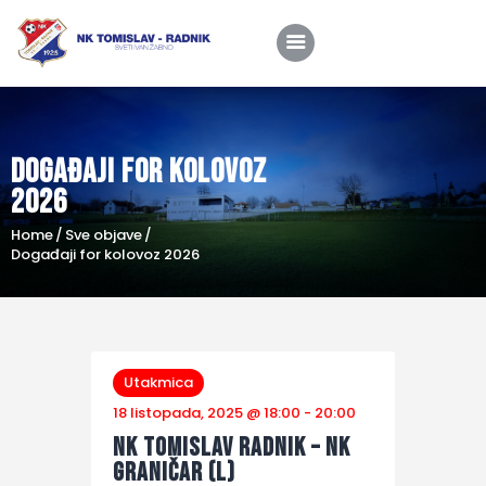
Događaji for kolovoz
Home
2026
O nama
Home
Sve objave
Utakmice
Događaji for kolovoz 2026
Škola nogometa
Novosti
Shop
Utakmica
18 listopada, 2025 @ 18:00
-
20:00
Kontakt
NK Tomislav Radnik – NK
Graničar (L)