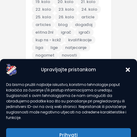
19. kolo
20. kolo
21. kolo
22. kolo
23. kolo
24. kolo
25. kolo
26. kolo
article
articles
blog
događaj
elitna žnl
igrač
igrači
kup ns - kckž
kvalifikacije
liga
lige
natjecanje
nogomet
novosti
pripreme
Upravljajte pristankom
pripremna utakmica
scores
sezona 2025/26
topic
Da bismo pružili najbolje iskustvo, koristimo tehnologije poput
trening
turnir
u7
u9
kolačića za čuvanje i/ili pristup informacijama o uređaju.
utakmica
članarine
Suglasnost s ovim tehnologijama će nam omogućiti da
obrađujemo podatke kao što su ponašanje pri pregledavanju ili
jedinstveni ID-ovi na ovoj web stranici. Nepristanak ili povlačenje
suglasnosti može negativno utjecati na određene karakteristike i
recent comments
funkcije.
Prihvati