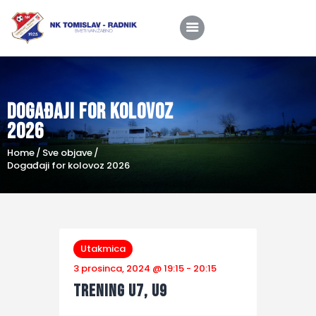
Događaji for kolovoz
Home
2026
O nama
Home
Sve objave
Utakmice
Događaji for kolovoz 2026
Škola nogometa
Novosti
Shop
Utakmica
3 prosinca, 2024 @ 19:15
-
20:15
Kontakt
Trening U7, U9