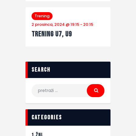
Trening
2 prosinca, 2024 @ 19:15
-
20:15
Trening U7, U9
search
categories
1.ŽNL