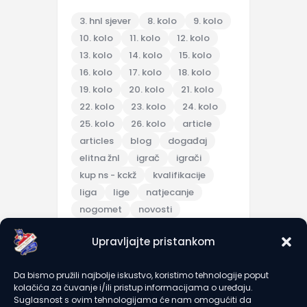
3. hnl sjever
8. kolo
9. kolo
10. kolo
11. kolo
12. kolo
13. kolo
14. kolo
15. kolo
16. kolo
17. kolo
18. kolo
19. kolo
20. kolo
21. kolo
22. kolo
23. kolo
24. kolo
25. kolo
26. kolo
article
articles
blog
događaj
elitna žnl
igrač
igrači
kup ns - kckž
kvalifikacije
liga
lige
natjecanje
nogomet
novosti
pripreme
Upravljajte pristankom
pripremna utakmica
scores
sezona 2025/26
topic
Da bismo pružili najbolje iskustvo, koristimo tehnologije poput
trening
turnir
u7
u9
kolačića za čuvanje i/ili pristup informacijama o uređaju.
utakmica
članarine
Suglasnost s ovim tehnologijama će nam omogućiti da