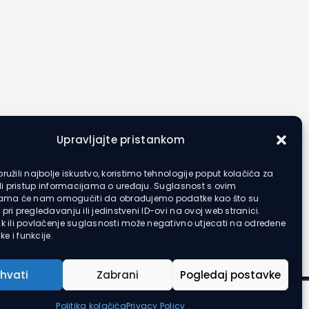
Upravljajte pristankom
ružili najbolje iskustvo, koristimo tehnologije poput kolačića za
ili pristup informacijama o uređaju. Suglasnost s ovim
jama će nam omogućiti da obrađujemo podatke kao što su
pri pregledavanju ili jedinstveni ID-ovi na ovoj web stranici.
k ili povlačenje suglasnosti može negativno utjecati na određene
ke i funkcije.
ihvati
Zabrani
Pogledaj postavke
Politika kolačića
Privacy Policy