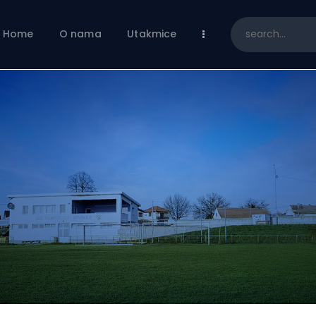
Home
O nama
Home
O nama
Utakmice
Utakmice
Škola nogometa
Novosti
Shop
Kontakt