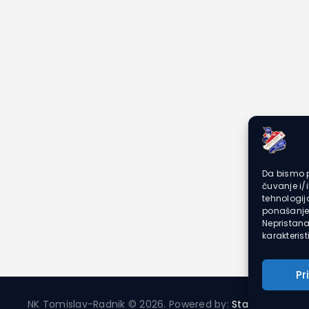
Da bismo p
čuvanje i/
tehnologi
ponašanje 
Nepristana
karakteristi
Pr
NK Tomislav-Radnik © 2026. Powered by:
Starlight2
.