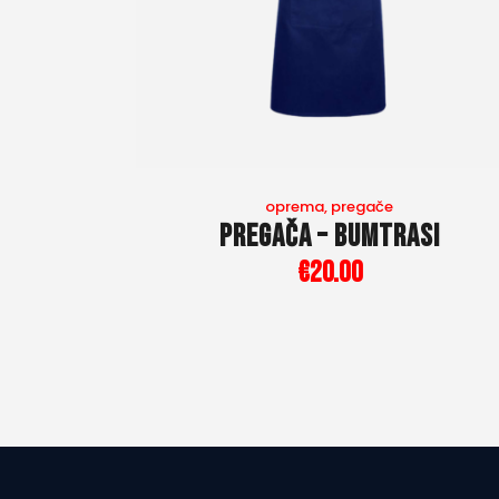
oprema
,
pregače
Pregača – Bumtrasi
€
20
.
00