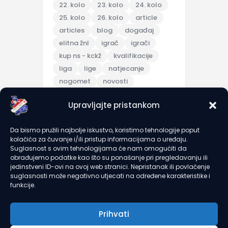
22. kolo
23. kolo
24. kolo
25. kolo
26. kolo
article
articles
blog
događaj
elitna žnl
igrač
igrači
kup ns - kckž
kvalifikacije
liga
lige
natjecanje
nogomet
novosti
pripreme
Upravljajte pristankom
pripremna utakmica
scores
sezona 2025/26
topic
Da bismo pružili najbolje iskustvo, koristimo tehnologije poput
trening
turnir
u7
u9
kolačića za čuvanje i/ili pristup informacijama o uređaju.
utakmica
članarine
Suglasnost s ovim tehnologijama će nam omogućiti da
obrađujemo podatke kao što su ponašanje pri pregledavanju ili
jedinstveni ID-ovi na ovoj web stranici. Nepristanak ili povlačenje
suglasnosti može negativno utjecati na određene karakteristike i
recent comments
funkcije.
Prihvati