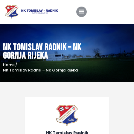
Home
NK Tomislav Radnik – NK
O nama
Gornja Rijeka
Utakmice
Home
NK Tomislav Radnik – NK Gornja Rijeka
Škola nogometa
Novosti
Shop
Kontakt
NK Tomislav Radnik