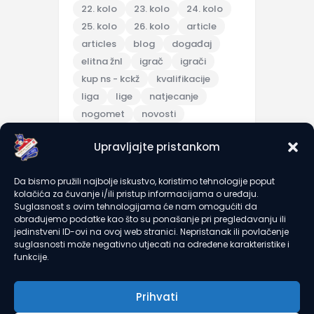
22. kolo
23. kolo
24. kolo
25. kolo
26. kolo
article
articles
blog
događaj
elitna žnl
igrač
igrači
kup ns - kckž
kvalifikacije
liga
lige
natjecanje
nogomet
novosti
pripreme
Upravljajte pristankom
pripremna utakmica
scores
sezona 2025/26
topic
Da bismo pružili najbolje iskustvo, koristimo tehnologije poput
trening
turnir
u7
u9
kolačića za čuvanje i/ili pristup informacijama o uređaju.
utakmica
članarine
Suglasnost s ovim tehnologijama će nam omogućiti da
obrađujemo podatke kao što su ponašanje pri pregledavanju ili
jedinstveni ID-ovi na ovoj web stranici. Nepristanak ili povlačenje
suglasnosti može negativno utjecati na određene karakteristike i
recent comments
funkcije.
Prihvati