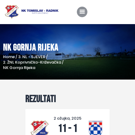
NK Gornja Rijeka
Home
Home
3. NL - SJEVER
O nama
2. ŽNL Koprivničko-Križevačka
NK Gornja Rijeka
Utakmice
Škola nogometa
Novosti
Rezultati
Shop
Kontakt
2 ožujka, 2025
11
-
1