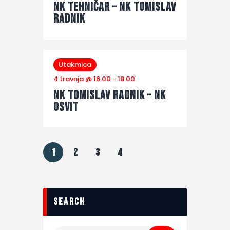
NK Tehničar – NK Tomislav
Radnik
Utakmica
4 travnja @ 16:00
-
18:00
NK Tomislav Radnik – NK
Osvit
1
2
3
4
search