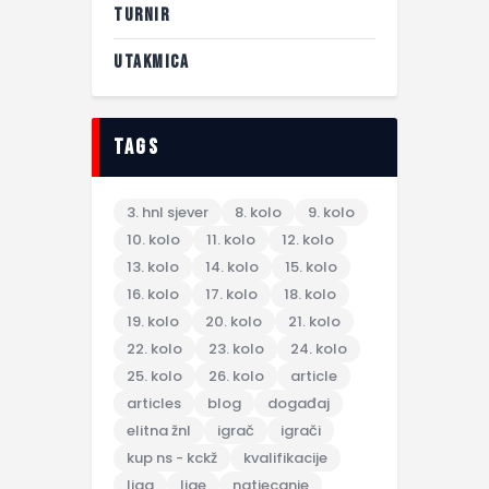
TURNIR
UTAKMICA
tags
3. hnl sjever
8. kolo
9. kolo
10. kolo
11. kolo
12. kolo
13. kolo
14. kolo
15. kolo
16. kolo
17. kolo
18. kolo
19. kolo
20. kolo
21. kolo
22. kolo
23. kolo
24. kolo
25. kolo
26. kolo
article
articles
blog
događaj
elitna žnl
igrač
igrači
kup ns - kckž
kvalifikacije
liga
lige
natjecanje