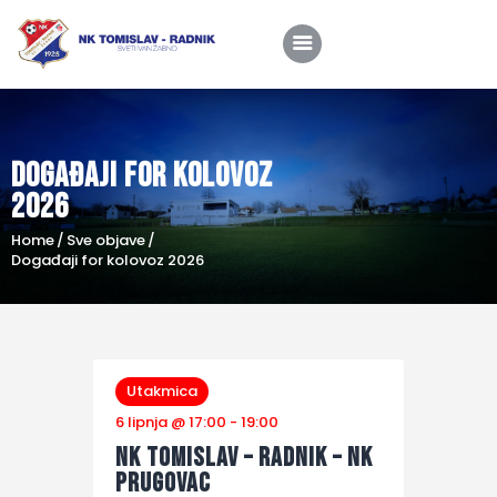
Događaji for kolovoz
Home
2026
O nama
Home
Sve objave
Utakmice
Događaji for kolovoz 2026
Škola nogometa
Novosti
Shop
Utakmica
6 lipnja @ 17:00
-
19:00
Kontakt
NK Tomislav – Radnik – NK
Prugovac