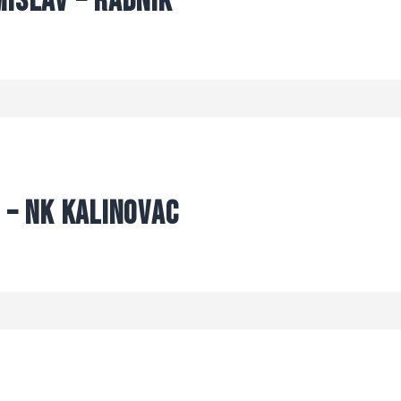
islav – Radnik
 – NK Kalinovac