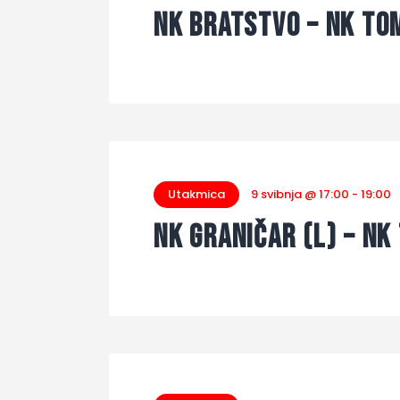
NK Bratstvo – NK Tom
Utakmica
9 svibnja @ 17:00
-
19:00
NK Graničar (L) – NK