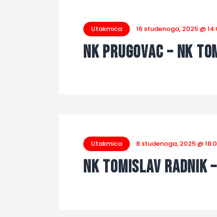
Utakmica
16 studenoga, 2025 @ 14
NK Prugovac – NK To
Utakmica
8 studenoga, 2025 @ 18:
NK Tomislav Radnik 