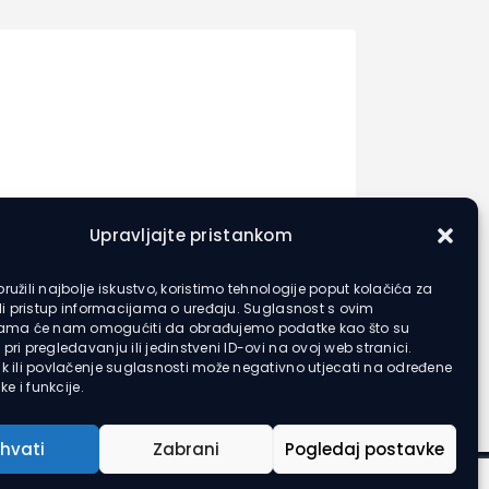
Upravljajte pristankom
ružili najbolje iskustvo, koristimo tehnologije poput kolačića za
ili pristup informacijama o uređaju. Suglasnost s ovim
jama će nam omogućiti da obrađujemo podatke kao što su
pri pregledavanju ili jedinstveni ID-ovi na ovoj web stranici.
k ili povlačenje suglasnosti može negativno utjecati na određene
ke i funkcije.
ihvati
Zabrani
Pogledaj postavke