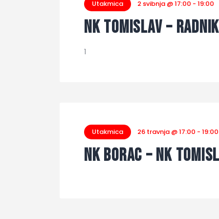
Utakmica
2 svibnja @ 17:00
-
19:00
NK Tomislav – Radnik
1
Utakmica
26 travnja @ 17:00
-
19:00
NK Borac – NK Tomisl