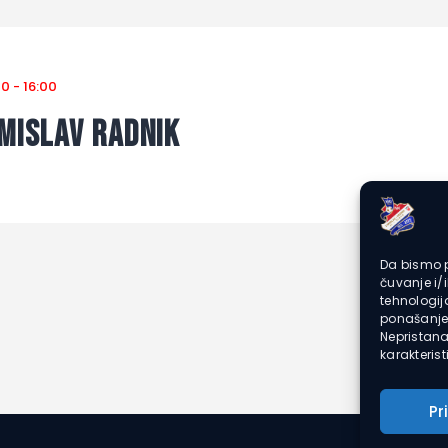
00
-
16:00
omislav Radnik
Da bismo p
čuvanje i/
tehnologi
ponašanje 
Nepristana
karakteristi
Pr