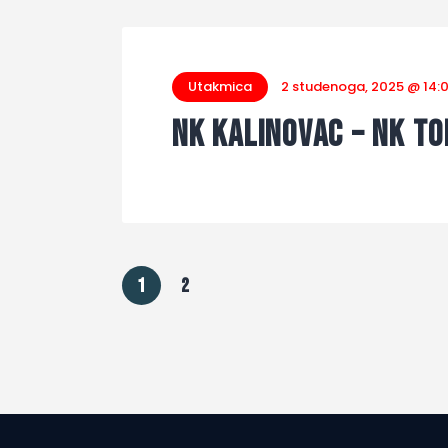
Utakmica
2 studenoga, 2025 @ 14:
NK Kalinovac – NK T
1
2