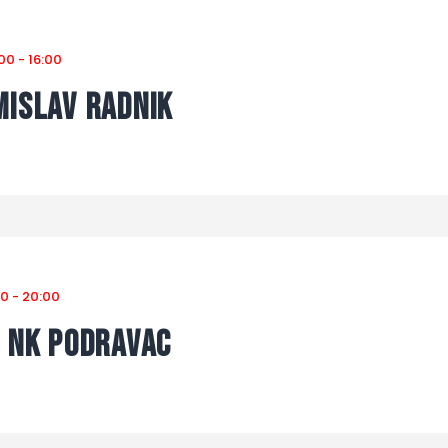
:00
-
16:00
mislav Radnik
00
-
20:00
– NK Podravac