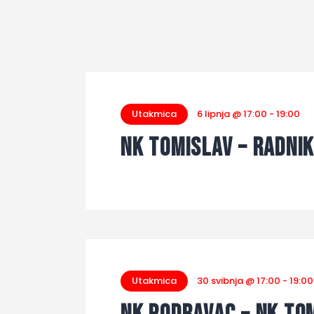
Utakmica
6 lipnja @ 17:00
-
19:00
NK Tomislav – Radni
Utakmica
30 svibnja @ 17:00
-
19:00