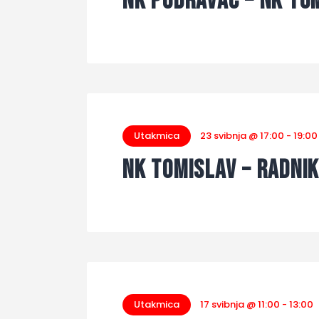
NK Podravac – NK Tom
Utakmica
23 svibnja @ 17:00
-
19:00
NK Tomislav – Radnik
Utakmica
17 svibnja @ 11:00
-
13:00