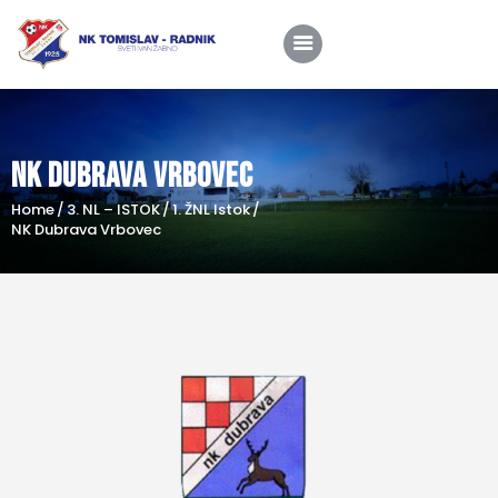
NK Dubrava Vrbovec
Home
Home
3. NL – ISTOK
1. ŽNL Istok
O nama
NK Dubrava Vrbovec
Utakmice
Škola nogometa
Novosti
Shop
Kontakt