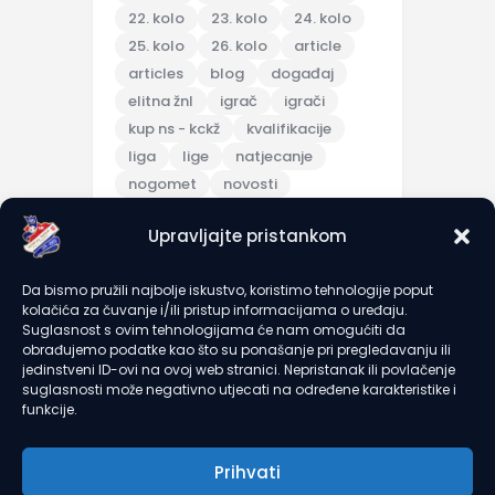
22. kolo
23. kolo
24. kolo
25. kolo
26. kolo
article
articles
blog
događaj
elitna žnl
igrač
igrači
kup ns - kckž
kvalifikacije
liga
lige
natjecanje
nogomet
novosti
pripreme
Upravljajte pristankom
pripremna utakmica
scores
sezona 2025/26
topic
Da bismo pružili najbolje iskustvo, koristimo tehnologije poput
trening
turnir
u7
u9
kolačića za čuvanje i/ili pristup informacijama o uređaju.
utakmica
članarine
Suglasnost s ovim tehnologijama će nam omogućiti da
obrađujemo podatke kao što su ponašanje pri pregledavanju ili
jedinstveni ID-ovi na ovoj web stranici. Nepristanak ili povlačenje
suglasnosti može negativno utjecati na određene karakteristike i
recent comments
funkcije.
Prihvati