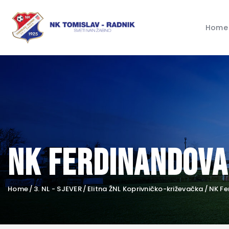
Home
NK Ferdinandova
Home
3. NL - SJEVER
Elitna ŽNL Koprivničko-križevačka
NK Fe