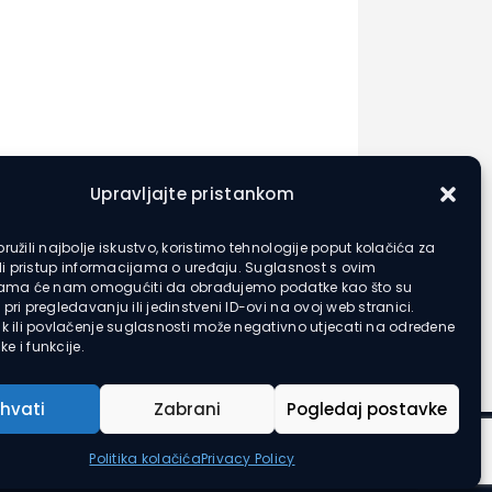
Upravljajte pristankom
ružili najbolje iskustvo, koristimo tehnologije poput kolačića za
ili pristup informacijama o uređaju. Suglasnost s ovim
jama će nam omogućiti da obrađujemo podatke kao što su
pri pregledavanju ili jedinstveni ID-ovi na ovoj web stranici.
k ili povlačenje suglasnosti može negativno utjecati na određene
ke i funkcije.
ihvati
Zabrani
Pogledaj postavke
Politika kolačića
Privacy Policy