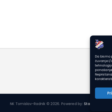
Da bismo p
čuvanje i/
tehnologi
ponašanje 
Nepristana
karakteristi
Pr
NK Tomislav-Radnik © 2026. Powered by:
Starlight2
.