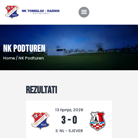
NK Podturen
Home
Home
NK Podturen
O nama
Utakmice
Škola nogometa
Rezultati
Novosti
Shop
13 lipnja, 2026
3
-
0
Kontakt
3. NL - SJEVER