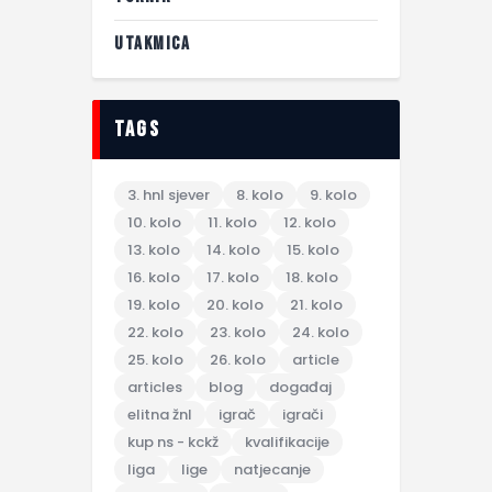
UTAKMICA
tags
3. hnl sjever
8. kolo
9. kolo
10. kolo
11. kolo
12. kolo
13. kolo
14. kolo
15. kolo
16. kolo
17. kolo
18. kolo
19. kolo
20. kolo
21. kolo
22. kolo
23. kolo
24. kolo
25. kolo
26. kolo
article
articles
blog
događaj
elitna žnl
igrač
igrači
kup ns - kckž
kvalifikacije
liga
lige
natjecanje