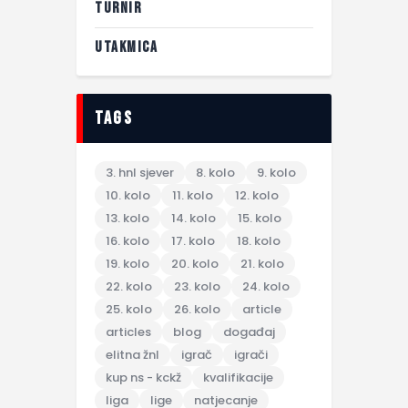
TURNIR
UTAKMICA
tags
3. hnl sjever
8. kolo
9. kolo
10. kolo
11. kolo
12. kolo
13. kolo
14. kolo
15. kolo
16. kolo
17. kolo
18. kolo
19. kolo
20. kolo
21. kolo
22. kolo
23. kolo
24. kolo
25. kolo
26. kolo
article
articles
blog
događaj
elitna žnl
igrač
igrači
kup ns - kckž
kvalifikacije
liga
lige
natjecanje