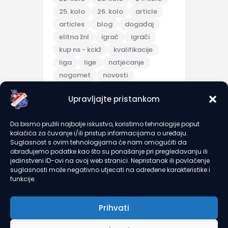
25. kolo
26. kolo
article
articles
blog
događaj
elitna žnl
igrač
igrači
kup ns - kckž
kvalifikacije
liga
lige
natjecanje
nogomet
novosti
pripreme
Upravljajte pristankom
pripremna utakmica
scores
sezona 2025/26
topic
Da bismo pružili najbolje iskustvo, koristimo tehnologije poput
trening
turnir
u7
u9
kolačića za čuvanje i/ili pristup informacijama o uređaju.
utakmica
članarine
Suglasnost s ovim tehnologijama će nam omogućiti da
obrađujemo podatke kao što su ponašanje pri pregledavanju ili
jedinstveni ID-ovi na ovoj web stranici. Nepristanak ili povlačenje
suglasnosti može negativno utjecati na određene karakteristike i
recent comments
funkcije.
Prihvati