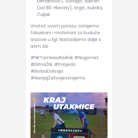
Đenđinović), Sunagić, Bakran
(od 80. Hlavaty), Grgić, Kukrika,
Čuljak.
Unatoč ovom porazu, ostajemo
fokusirani i motivirani za buduće
izazove u ligi. Nastavljamo dalje s
istim žar
#NKTomislavRadnik #Nogomet
#ElitnaŽNL #Pobjeda
#BorbaDoKraja
#NavijajZaSvojeostajemo