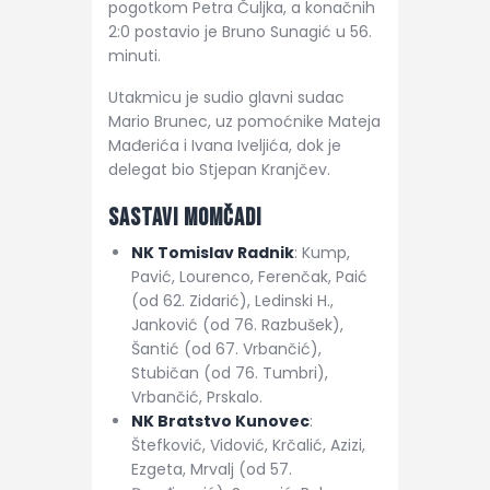
pogotkom Petra Čuljka, a konačnih
2:0 postavio je Bruno Sunagić u 56.
minuti.
Utakmicu je sudio glavni sudac
Mario Brunec, uz pomoćnike Mateja
Mađerića i Ivana Iveljića, dok je
delegat bio Stjepan Kranjčev.
Sastavi Momčadi
NK Tomislav Radnik
: Kump,
Pavić, Lourenco, Ferenčak, Paić
(od 62. Zidarić), Ledinski H.,
Janković (od 76. Razbušek),
Šantić (od 67. Vrbančić),
Stubičan (od 76. Tumbri),
Vrbančić, Prskalo.
NK Bratstvo Kunovec
:
Štefković, Vidović, Krčalić, Azizi,
Ezgeta, Mrvalj (od 57.