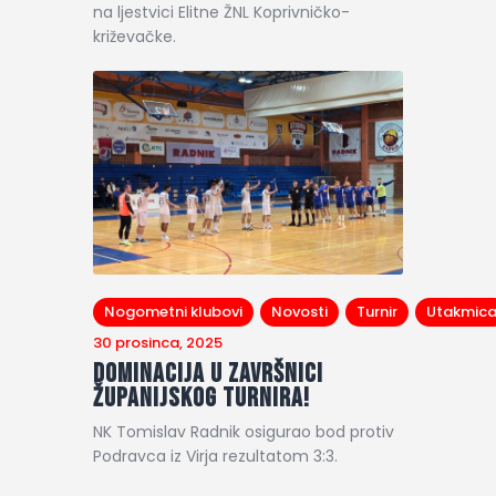
na ljestvici Elitne ŽNL Koprivničko-
križevačke.
Nogometni klubovi
Novosti
Turnir
Utakmic
30 prosinca, 2025
Dominacija u Završnici
Županijskog Turnira!
NK Tomislav Radnik osigurao bod protiv
Podravca iz Virja rezultatom 3:3.