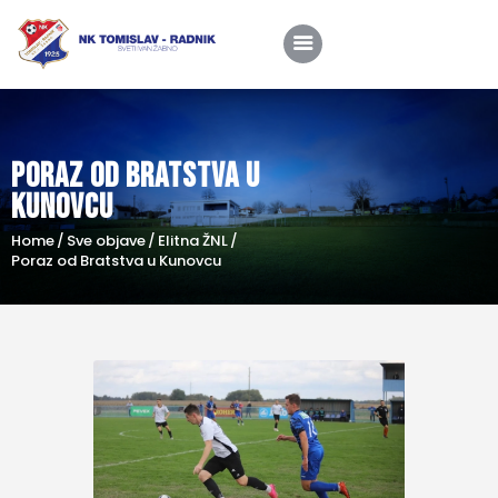
Home
Poraz od Bratstva u
O nama
Kunovcu
Utakmice
Home
Sve objave
Elitna ŽNL
Poraz od Bratstva u Kunovcu
Škola nogometa
Novosti
Shop
Kontakt