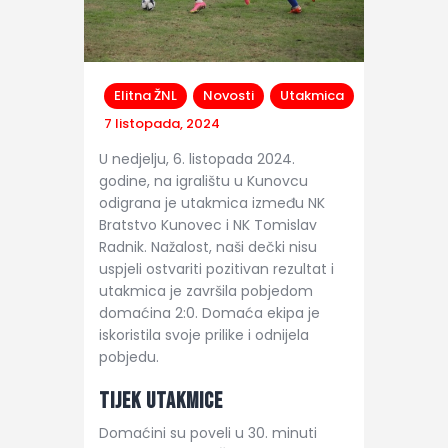
Elitna ŽNL
Novosti
Utakmica
7 listopada, 2024
U nedjelju, 6. listopada 2024.
godine, na igralištu u Kunovcu
odigrana je utakmica između NK
Bratstvo Kunovec i NK Tomislav
Radnik. Nažalost, naši dečki nisu
uspjeli ostvariti pozitivan rezultat i
utakmica je završila pobjedom
domaćina 2:0. Domaća ekipa je
iskoristila svoje prilike i odnijela
pobjedu.
Tijek Utakmice
Domaćini su poveli u 30. minuti