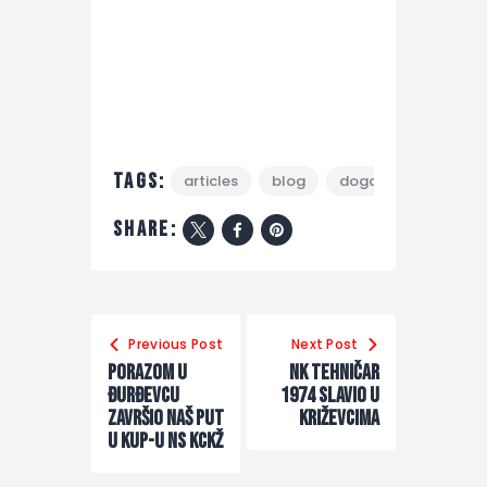
Tags:
articles
blog
događaj
lige
share:
Previous Post
Next Post
Porazom u
NK Tehničar
Đurđevcu
1974 slavio u
završio naš put
Križevcima
u KUP-u NS KCKŽ