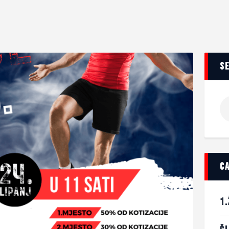
s
c
1