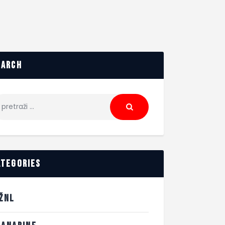
earch
ategories
.ŽNL