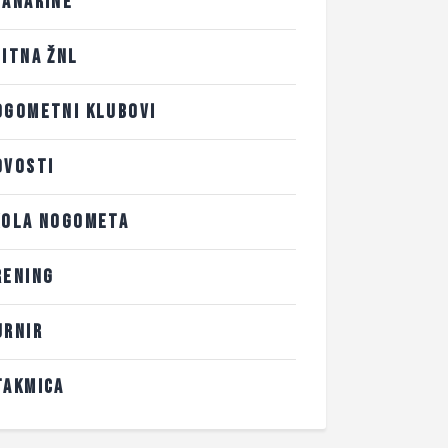
LANARINE
LITNA ŽNL
OGOMETNI KLUBOVI
OVOSTI
KOLA NOGOMETA
RENING
URNIR
TAKMICA