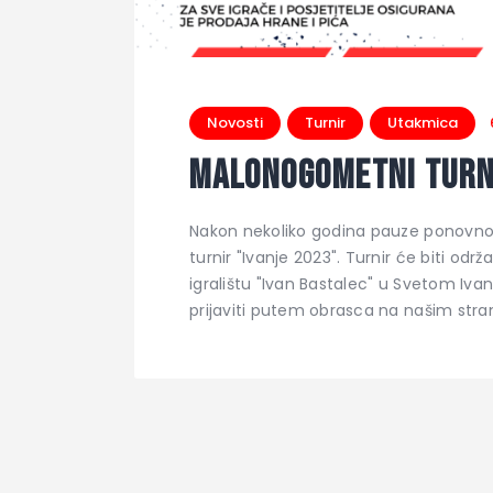
Novosti
Turnir
Utakmica
Malonogometni turni
Nakon nekoliko godina pauze ponovno 
turnir "Ivanje 2023". Turnir će biti o
igralištu "Ivan Bastalec" u Svetom Iv
prijaviti putem obrasca na našim str