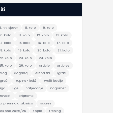
ags
3. hnl sjever
8. kolo
9. kolo
10. kolo
11. kolo
12. kolo
13. kolo
14. kolo
15. kolo
16. kolo
17. kolo
18. kolo
19. kolo
20. kolo
21. kolo
22. kolo
23. kolo
24. kolo
25. kolo
26. kolo
article
articles
blog
događaj
elitna žnl
igrač
igrači
kup ns - kckž
kvalifikacije
liga
lige
natjecanje
nogomet
novosti
pripreme
pripremna utakmica
scores
sezona 2025/26
topic
trening