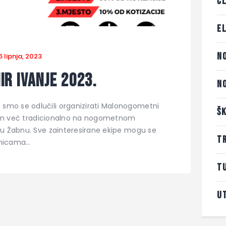
Č
E
N
6 lipnja, 2023
r Ivanje 2023.
N
smo se odlučili organizirati Malonogometni
Š
držan već tradicionalno na nogometnom
anu Žabnu. Sve zainteresirane ekipe mogu se
T
anicama…
T
U