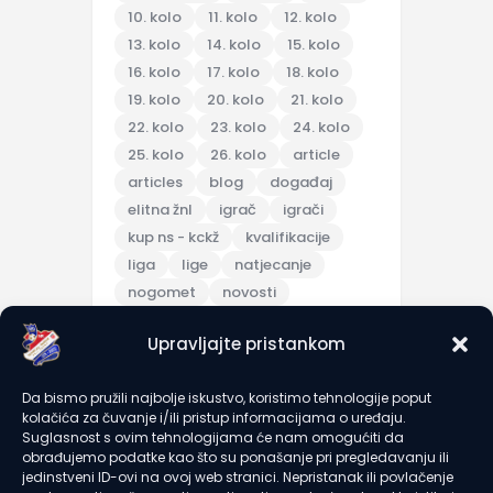
10. kolo
11. kolo
12. kolo
13. kolo
14. kolo
15. kolo
16. kolo
17. kolo
18. kolo
19. kolo
20. kolo
21. kolo
22. kolo
23. kolo
24. kolo
25. kolo
26. kolo
article
articles
blog
događaj
elitna žnl
igrač
igrači
kup ns - kckž
kvalifikacije
liga
lige
natjecanje
nogomet
novosti
pripreme
Upravljajte pristankom
pripremna utakmica
scores
sezona 2025/26
topic
Da bismo pružili najbolje iskustvo, koristimo tehnologije poput
trening
turnir
u7
u9
kolačića za čuvanje i/ili pristup informacijama o uređaju.
utakmica
članarine
Suglasnost s ovim tehnologijama će nam omogućiti da
obrađujemo podatke kao što su ponašanje pri pregledavanju ili
jedinstveni ID-ovi na ovoj web stranici. Nepristanak ili povlačenje