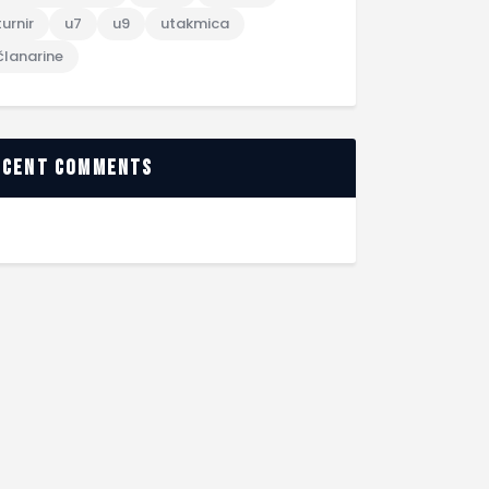
turnir
u7
u9
utakmica
članarine
ecent comments