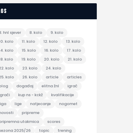
ags
3. hnl sjever
8. kolo
9. kolo
10. kolo
11. kolo
12. kolo
13. kolo
14. kolo
15. kolo
16. kolo
17. kolo
18. kolo
19. kolo
20. kolo
21. kolo
22. kolo
23. kolo
24. kolo
25. kolo
26. kolo
article
articles
blog
događaj
elitna žnl
igrač
igrači
kup ns - kckž
kvalifikacije
liga
lige
natjecanje
nogomet
novosti
pripreme
pripremna utakmica
scores
sezona 2025/26
topic
trening