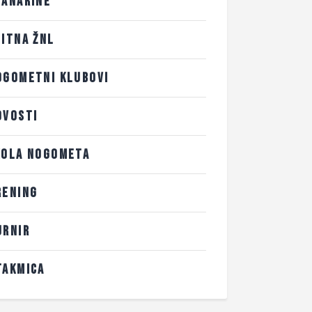
LANARINE
LITNA ŽNL
OGOMETNI KLUBOVI
OVOSTI
KOLA NOGOMETA
RENING
URNIR
TAKMICA