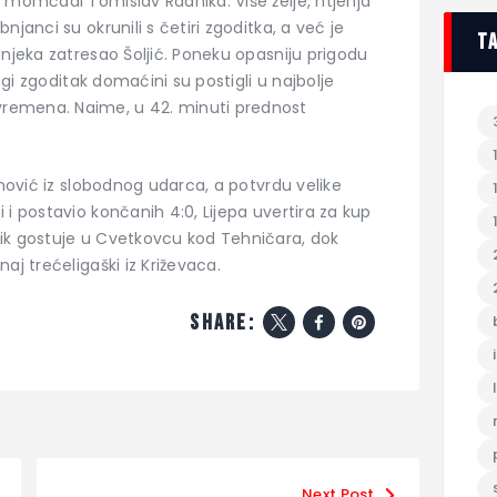
 momčadi Tomislav Radnika. Više želje, htjenja
janci su okrunili s četiri zgoditka, a već je
t
anjeka zatresao Šoljić. Poneku opasniju prigodu
rugi zgoditak domaćini su postigli u najbolje
remena. Naime, u 42. minuti prednost
imović iz slobodnog udarca, a potvrdu velike
i postavio končanih 4:0, Lijepa uvertira za kup
ik gostuje u Cvetkovcu kod Tehničara, dok
aj trećeligaški iz Križevaca.
share:
Next Post