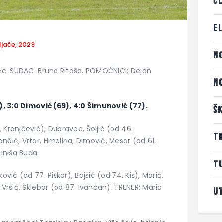
Č
E
ljače, 2023
N
lec. SUDAC: Bruno Ritoša. POMOĆNICI: Dejan
N
2), 3:0 Dimović (69), 4:0 Šimunović (77).
Š
 Kranjčević), Dubravec, Šoljić (od 46.
T
nčić, Vrtar, Hmelina, Dimović, Mesar (od 61.
Siniša Buđa.
T
ović (od 77. Piskor), Bajsić (od 74. Kiš), Marić,
 Vršić, Šklebar (od 87. Ivančan). TRENER: Mario
U