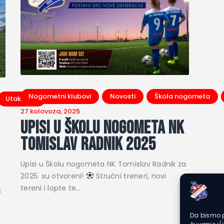
Nogometni klubovi
Novosti
Škola nogometa
Utakmica
27 kolovoza, 2025
Upisi u Školu nogometa NK
Tomislav Radnik 2025
Upisi u Školu nogometa NK Tomislav Radnik za
2025. su otvoreni!
Stručni treneri, novi
tereni i lopte te…
ć
Da bismo p