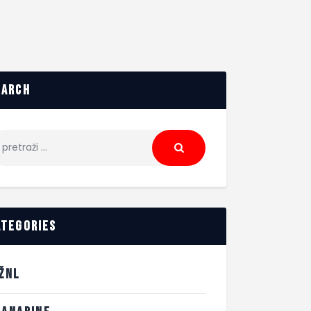
earch
ategories
.ŽNL