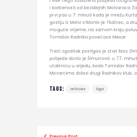
I više nego zaslužena pobjeda razigrane
i borbenosti od bezidejnih Molvaraca Žabn
prvi pao u 7. minuti kada je mrežu Kurt
gostiju iz Molvi otklonio je Tkalčec, a d
moguće vrijeme, na samom kraju poluv
Tomislav Radnika povećava Mesar.
Treći zgoditak postigao je stari lisac D
pobjede donio je Šimunović u 77. minuti 
utakmicu u srijedu, kada Tomislav Radn
Movarcima dolazi drugi Radnikov klub, on
Tags:
articles
liga
Previous Post