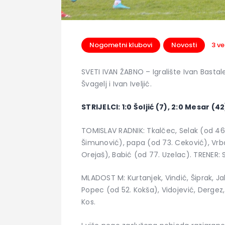
Nogometni klubovi
Novosti
3 ve
SVETI IVAN ŽABNO – Igralište Ivan Basta
Švagelj i Ivan Iveljić.
STRIJELCI: 1:0 Šoljić (7), 2:0 Mesar (4
TOMISLAV RADNIK: Tkalčec, Selak (od 46.
Šimunović), papa (od 73. Ceković), Vrba
Orejaš), Babić (od 77. Uzelac). TRENER: 
MLADOST M: Kurtanjek, Vindić, Šiprak, Jak
Popec (od 52. Kokša), Vidojević, Dergez,
Kos.