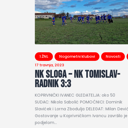
1.ŽNL
Nogometni klubovi
Novosti
17 travnja, 2023
NK Sloga – NK Tomislav-
Radnik 3:3
KOPRIVNIČKI IVANEC GLEDATELJA: oko 50
SUDAC: Nikola Sabolić POMOĆNICI: Dominik
Slavićek i Lorna Zbodulja DELEGAT: Milan Devi
Gostovanje u Koprivničkom Ivancu završilo je
podjelom…