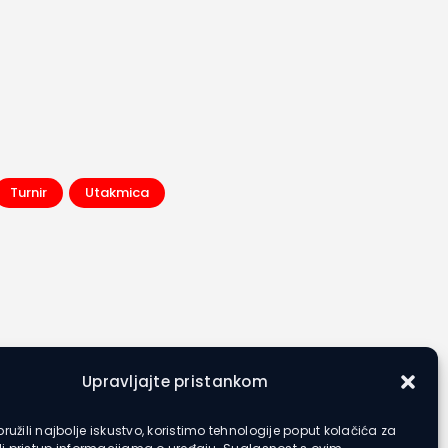
Turnir
Utakmica
Upravljajte pristankom
ružili najbolje iskustvo, koristimo tehnologije poput kolačića za