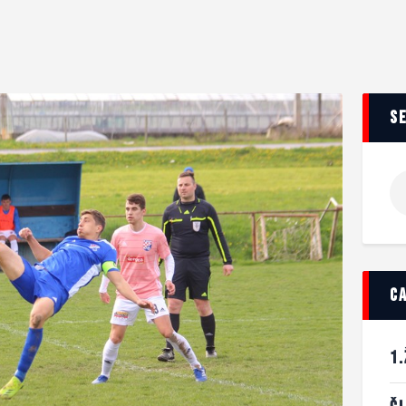
s
c
1