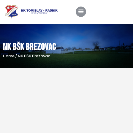
NK BŠK Brezovac
Home
Home
NK BŠK Brezovac
O nama
Utakmice
Škola nogometa
Novosti
Shop
Kontakt