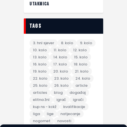
UTAKMICA
tags
3. hnl sjever
8. kolo
9. kolo
10. kolo
11. kolo
12. kolo
13. kolo
14. kolo
15. kolo
16. kolo
17. kolo
18. kolo
19. kolo
20. kolo
21. kolo
22. kolo
23. kolo
24. kolo
25. kolo
26. kolo
article
articles
blog
događaj
elitna žnl
igrač
igrači
kup ns - kckž
kvalifikacije
liga
lige
natjecanje
nogomet
novosti