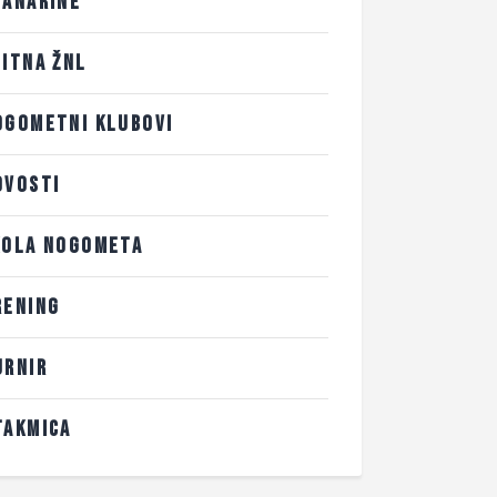
LANARINE
LITNA ŽNL
OGOMETNI KLUBOVI
OVOSTI
KOLA NOGOMETA
RENING
URNIR
TAKMICA