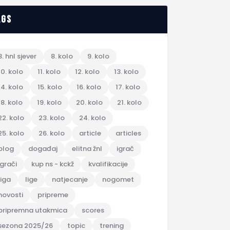
ags
3. hnl sjever
8. kolo
9. kolo
10. kolo
11. kolo
12. kolo
13. kolo
14. kolo
15. kolo
16. kolo
17. kolo
18. kolo
19. kolo
20. kolo
21. kolo
22. kolo
23. kolo
24. kolo
25. kolo
26. kolo
article
articles
blog
događaj
elitna žnl
igrač
igrači
kup ns - kckž
kvalifikacije
liga
lige
natjecanje
nogomet
novosti
pripreme
pripremna utakmica
scores
sezona 2025/26
topic
trening