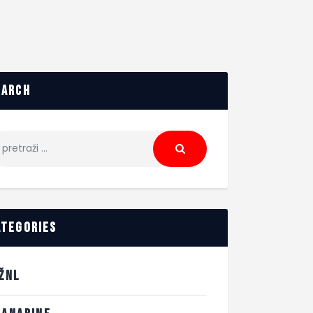
earch
ategories
.ŽNL