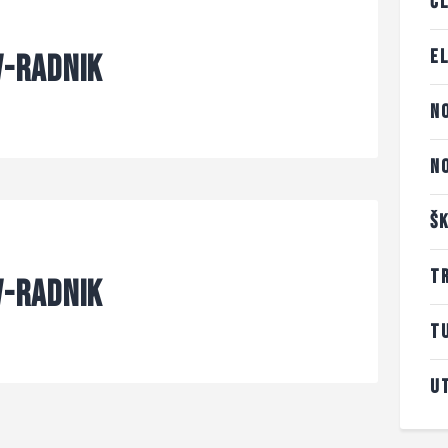
Č
E
v-Radnik
N
N
Š
T
v-Radnik
T
U